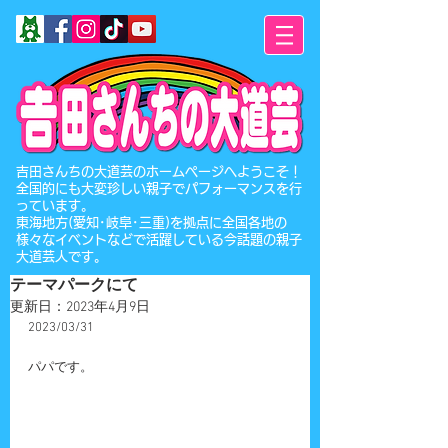
​吉田さんちの大道芸のホームページへようこそ！
全国的にも大変珍しい親子でパフォーマンスを行
っています。
東海地方(愛知･岐阜･三重)を拠点に全国各地の
様々なイベントなどで活躍している今話題の親子
大道芸人です。
テーマパークにて
更新日：
2023年4月9日
2023/03/31
パパです。