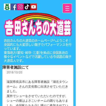
​吉田さんちの大道芸のホームページへようこそ！
全国的にも大変珍しい親子でパフォーマンスを行
っています。
東海地方(愛知･岐阜･三重)を拠点に全国各地の
様々なイベントなどで活躍している今話題の親子
大道芸人です。
障害者施設にて
2018/10/20
滋賀県長浜市にある障害者施設『湖北タウン
ホーム』さんの文化祭に出演させていただき
ました。
屋外でショーをさせていただいたのですが、
ショーの後はよさこいチームの踊りもありま
した。今回私たちも少し踊りに参加させてい