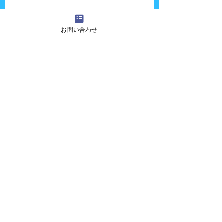
お問い合わせ
大好きなキャラクターをゲットできたからこ
の日はいつも以上にテンション高かったーー
ーー。
ショーにも登場させていましたよ。