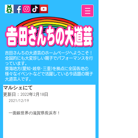
​吉田さんちの大道芸のホームページへようこそ！
全国的にも大変珍しい親子でパフォーマンスを行
っています。
東海地方(愛知･岐阜･三重)を拠点に全国各地の
様々なイベントなどで活躍している今話題の親子
大道芸人です。
マルシェにて
更新日：
2022年2月18日
2021/12/19
一面銀世界の滋賀県長浜市！