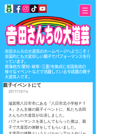
​吉田さんちの大道芸のホームページへようこそ！
全国的にも大変珍しい親子でパフォーマンスを行
っています。
東海地方(愛知･岐阜･三重)を拠点に全国各地の
様々なイベントなどで活躍している今話題の親子
大道芸人です。
親子イベントにて
2017/10/14
滋賀県八日市市にある『八日市北小学校ＰＴ
Ａ』さん主催の親子イベントに、私たち吉田
さんちの大道芸が出演しました。
パフォーマンスを楽しんでもらった後は、親
子で大道芸の体験をしてもらいました。
大道芸の体験というとバルーンアートやジャ