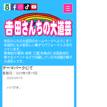
​吉田さんちの大道芸のホームページへようこそ！
全国的にも大変珍しい親子でパフォーマンスを行
っています。
東海地方(愛知･岐阜･三重)を拠点に全国各地の
様々なイベントなどで活躍している今話題の親子
大道芸人です。
テーマパークにて
更新日：
2025年9月19日
2025/09/15
パパです。