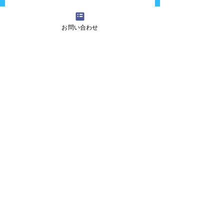
お問い合わせ
『吉田さんちの大道芸』へのご質問・ご意
見・ご感想・出演依頼などございましたら、
お気軽に
お問い合わせ
ください！
また、各種イベントに大道芸人・パフォーマ
ー・ピエロ・マジシャン・歌のお姉さん・似
顔絵師などを呼びたいお客様も私たちにお任
せください！
ホーム画面に戻る場合は
こちら
メンバー紹介
ショー内容
出演情報
イベント報告
写真ギャラリー
お問い合わせ
© 2019
吉田さんちの大道芸