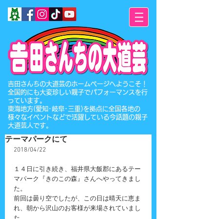
​吉田さんちの大道芸のホームページへようこそ！
全国的にも大変珍しい親子でパフォーマンスを行
っています。
東海地方(愛知･岐阜･三重)を拠点に全国各地の
様々なイベントなどで活躍している今話題の親子
大道芸人です。
テーマパークにて
2018/04/22
１４日に引き続き、福井県大飯郡にあるテー
マパーク『きのこの森』さんへやってきまし
た。
前回は曇り空でしたが、この日は晴天に恵ま
れ、朝から沢山のお客様が来場されていまし
た。