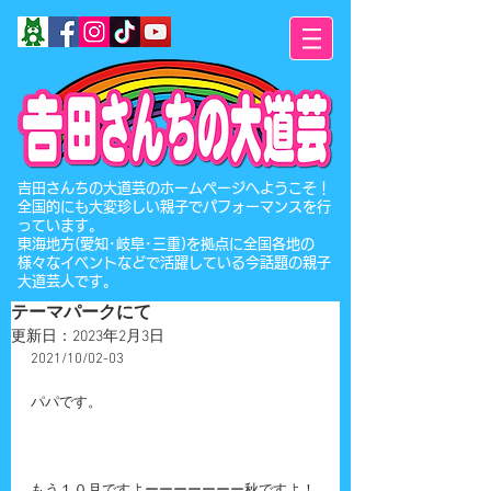
​吉田さんちの大道芸のホームページへようこそ！
全国的にも大変珍しい親子でパフォーマンスを行
っています。
東海地方(愛知･岐阜･三重)を拠点に全国各地の
様々なイベントなどで活躍している今話題の親子
大道芸人です。
テーマパークにて
更新日：
2023年2月3日
2021/10/02-03
パパです。