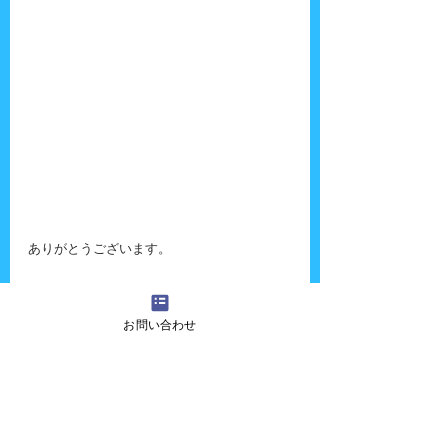
ありがとうございます。
お問い合わせ
こちらはショー中に撮った動画です。
https://video.wixstatic.com/video/340bfb_53
badc05046d4da190260d3509963fcf/480p/mp
4/file.mp4