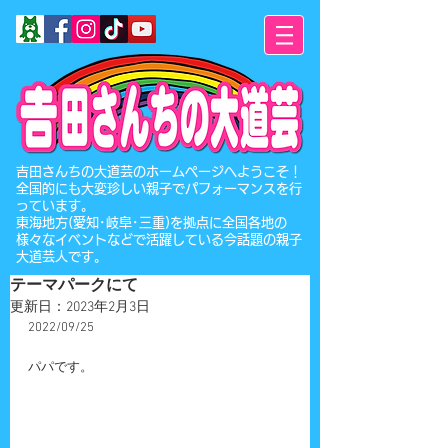
​吉田さんちの大道芸のホームページへようこそ！
全国的にも大変珍しい親子でパフォーマンスを行
っています。
東海地方(愛知･岐阜･三重)を拠点に全国各地の
様々なイベントなどで活躍している今話題の親子
大道芸人です。
テーマパークにて
更新日：
2023年2月3日
2022/09/25
パパです。