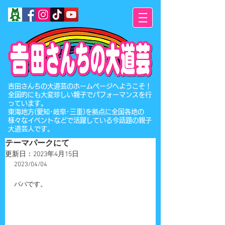
​吉田さんちの大道芸のホームページへようこそ！
全国的にも大変珍しい親子でパフォーマンスを行
っています。
東海地方(愛知･岐阜･三重)を拠点に全国各地の
様々なイベントなどで活躍している今話題の親子
大道芸人です。
テーマパークにて
更新日：
2023年4月15日
2023/04/04
パパです。