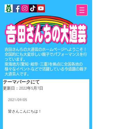
​吉田さんちの大道芸のホームページへようこそ！
全国的にも大変珍しい親子でパフォーマンスを行
っています。
東海地方(愛知･岐阜･三重)を拠点に全国各地の
様々なイベントなどで活躍している今話題の親子
大道芸人です。
テーマパークにて
更新日：
2022年5月7日
2021/09/05
皆さんこんにちは！