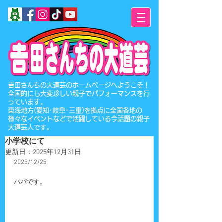
​吉田さんちの大道芸のホームページへようこそ！
全国的にも大変珍しい親子でパフォーマンスを行
っています。
東海地方(愛知･岐阜･三重)を拠点に全国各地の
様々なイベントなどで活躍している今話題の親子
大道芸人です。
小学校にて
更新日：
2025年12月31日
2025/12/25
パパです。