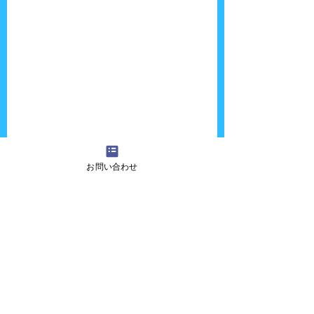
お問い合わせ
今回約９年前にショーを見てくれた一部子ど
もたちが児童クラブのアルバイトをしてい
て、久しぶりに再会しました。