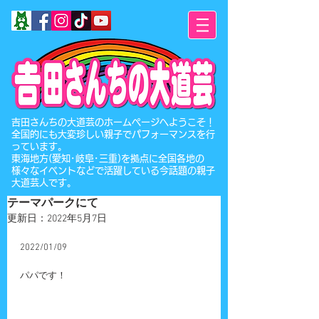
​吉田さんちの大道芸のホームページへようこそ！
全国的にも大変珍しい親子でパフォーマンスを行
っています。
東海地方(愛知･岐阜･三重)を拠点に全国各地の
様々なイベントなどで活躍している今話題の親子
大道芸人です。
テーマパークにて
更新日：
2022年5月7日
2022/01/09
パパです！