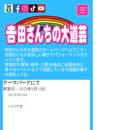
​吉田さんちの大道芸のホームページへようこそ！
全国的にも大変珍しい親子でパフォーマンスを行
っています。
東海地方(愛知･岐阜･三重)を拠点に全国各地の
様々なイベントなどで活躍している今話題の親子
大道芸人です。
テーマパークにて
更新日：
2023年5月10日
2023/05/06
パパです。