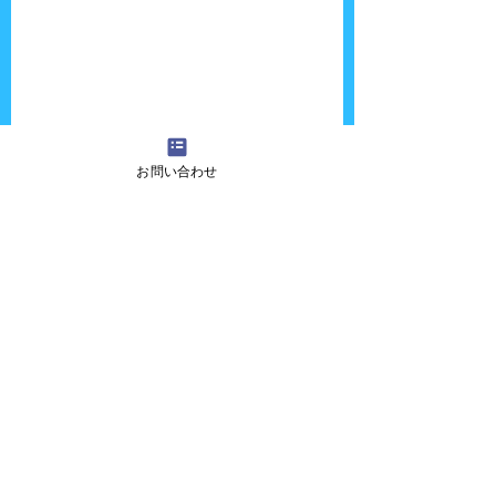
お問い合わせ
『吉田さんちの大道芸』へのご質問・ご意
見・ご感想・出演依頼などございましたら、
お気軽に
お問い合わせ
ください！
また、各種イベントに大道芸人・パフォーマ
ー・ピエロ・マジシャン・歌のお姉さん・似
顔絵師などを呼びたいお客様も私たちにお任
せください！
ホーム画面に戻る場合は
こちら