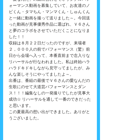
ォーマンス動画を募集していて、お友達のノ
ビくん・タマちん・マンマくん・しゅんくん
と一緒に動画を撮って送りました～。今回送
った動画が見事優秀作品に選ばれ、Ｖ６さん
と夢のコラボをさせていただくことになりま
した！！
収録は８月２２日だったのですが、来場者
２，０００人の前でパフォーマンス（驚）前
日から会場へ入って、本番直前まで念入りな
リハーサルが行なわれました。私は終始ハラ
ハラドキドキしながら見守ってましたが、み
んな楽しそうにやってましたよ～。
出番は、番組の最後でＶ６さんの愛なんだの
生歌にのせて大道芸パフォーマンスとダン
ス！！！編集なしの一発撮りでしたが見事大
成功☆ リハーサルを通して一番のできだった
と思います。
この夏最高の想い出ができました。ありがと
うございました。