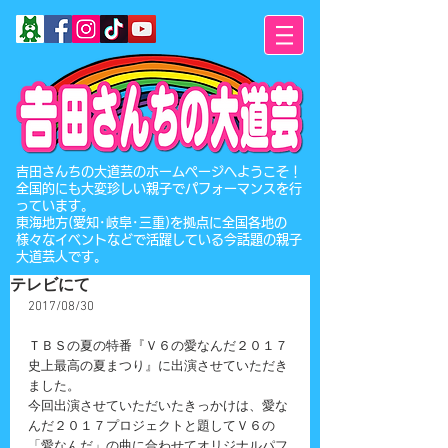
​吉田さんちの大道芸のホームページへようこそ！
全国的にも大変珍しい親子でパフォーマンスを行
っています。
東海地方(愛知･岐阜･三重)を拠点に全国各地の
様々なイベントなどで活躍している今話題の親子
大道芸人です。
テレビにて
2017/08/30
ＴＢＳの夏の特番『Ｖ６の愛なんだ２０１７
史上最高の夏まつり』に出演させていただき
ました。
今回出演させていただいたきっかけは、愛な
んだ２０１７プロジェクトと題してＶ６の
「愛なんだ」の曲に合わせてオリジナルパフ