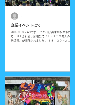
-
企業イベントにて
2026/07/24 パパです。 この日は兵庫県相生市にあ
るＩＨＩふれあい広場にて『ＩＨＩコスモスの会
納涼祭』が開催されました。 １８：２０～と１
９：２０～の二回ショー！！ 各回内容を変えてお
届けしましたよ。 お祭りへ来たら遊ぶことも忘れ
ません。 今年の夏もゆうちゃんと色んな場所へ行
けて幸せです。 『吉田さんちの大道芸』にご質
問・ご意見・ご感想・出演依頼などございました
ら、お気軽にお問い合わせください！ また、各種
イベントに大道芸人・パフォーマー・ピエロ・マジ
シャン・歌のお姉さん・似顔絵師などを呼びたいお
客様も私たちにお任せください！ ホーム画面に戻
る場合はこちら