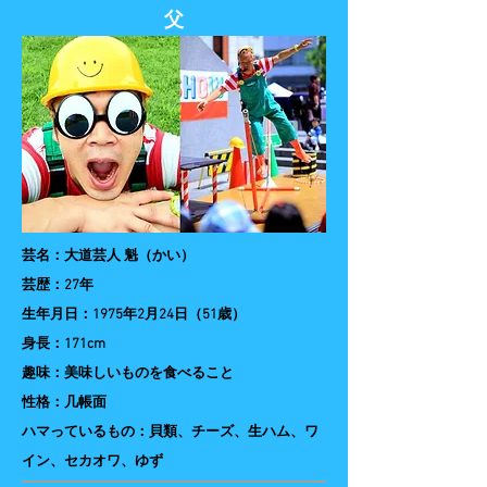
父
芸名：大道芸人 魁（かい）
​芸歴：27年
生年月日：1975年2月24日（51歳）
身長：171cm
趣味：美味しいものを食べること
​性格：几帳面
ハマっているもの：貝類、チーズ、生ハム、ワ
イン、セカオワ、ゆず