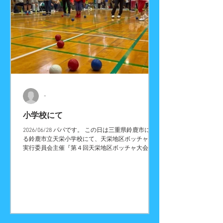
マジシャン・歌のお姉さん・似顔絵師などを呼びた
いお客様も私たちにお任せください！ ホーム画面
に戻る場合はこちら
-
小学校にて
2026/06/28 パパです。 この日は三重県鈴鹿市にあ
る鈴鹿市立天栄小学校にて、天栄地区ボッチャ大会
実行委員会主催『第４回天栄地区ボッチャ大会』に
出場＆出演させていただきました。 ボッチャって
皆さん知っていますか？ ボッチャとは、白い目標
玉（ジャックボール）に自分のボールをいかに近づ
けるかを競う、戦略性の高いパラスポーツなんで
す。 今回老若男女問わず１００名以上の皆さんが
参加され、３対３のチーム戦で行われました。 チ
ーム吉田さんちの大道芸は、３４チーム中なんと総
得点１位でした！！ ゆうちゃんもママも大活躍で