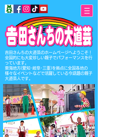
​吉田さんちの大道芸のホームページへようこそ！
全国的にも大変珍しい親子でパフォーマンスを行
っています。
東海地方(愛知･岐阜･三重)を拠点に全国各地の
様々なイベントなどで活躍している今話題の親子
大道芸人です。