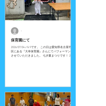
-
保育園にて
2026/07/04 パパです。 この日は愛知県名古屋市東
区にある『大幸保育園』さんにてパフォーマンスを
させていただきました。 七夕夏まつりです！ 2008
年から色んなパフォーマーさんを手配させてもらっ
ていて、今年は私たちが出演しました。 雨が降っ
たり止んだりの不安定な天気でしたが、一回目は雨
に降られることなく園庭で行うことができました。
一回目は３歳未満児と保護者の方々 二回目は本降
りの予報だったので遊戯室で行いました。 二回目
は３，４，５歳児と保護者の方々 楽しくパフォー
マンスができました。 『吉田さんちの大道芸』へ
のご質問・ご意見・ご感想・出演依頼などございま
したら、お気軽にお問い合わせください！ また、
各種イベントに大道芸人・パフォーマー・ピエロ・