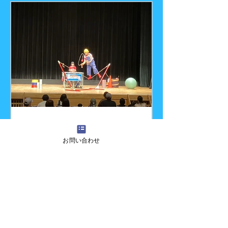
した～。 パフォーマンスも楽しくできました。
『吉田さんちの大道芸』へのご質問・ご意見・ご感
想・出演依頼などございましたら、お気軽にお問い
合わせください！ また、各種イベントに大道芸
人・パフォーマー・ピエロ・マジシャン・歌のお姉
さん・似顔絵師などを呼びたいお客様も私たちにお
任せください！ ホーム画面に戻る場合はこちら
-
お問い合わせ
子育てイベントにて
2026/06/21 パパです。 この日は三重県四日市市に
ある四日市地域総合会館あさけプラザにて、四日市
市こども未来部主催『第１３回よかパパフェスティ
バル』に出演させていただきました。 よかパパと
は、「四日市のパパ」、「よいパパ」、「余暇を楽
しむパパ」などの意味を含んだ造語で、毎年父の日
に開催されているそうです。 今回ショーとバルー