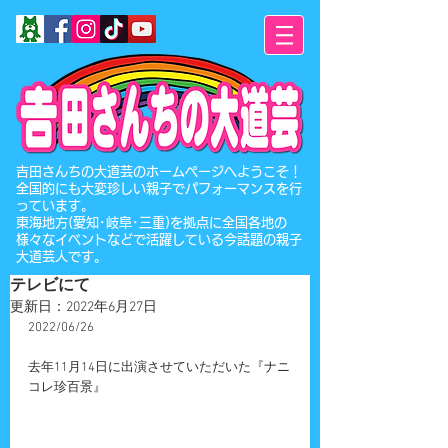
​吉田さんちの大道芸のホームページへようこそ！
全国的にも大変珍しい親子でパフォーマンスを行
っています。
東海地方(愛知･岐阜･三重)を拠点に全国各地の
様々なイベントなどで活躍している今話題の親子
大道芸人です。
テレビにて
更新日：
2022年6月27日
2022/06/26
去年11月14日に出演させていただいた『ナニ
コレ珍百景』