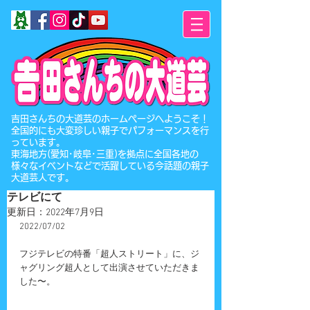
​吉田さんちの大道芸のホームページへようこそ！
全国的にも大変珍しい親子でパフォーマンスを行
っています。
東海地方(愛知･岐阜･三重)を拠点に全国各地の
様々なイベントなどで活躍している今話題の親子
大道芸人です。
テレビにて
更新日：
2022年7月9日
2022/07/02
フジテレビの特番「超人ストリート」に、ジ
ャグリング超人として出演させていただきま
した〜。