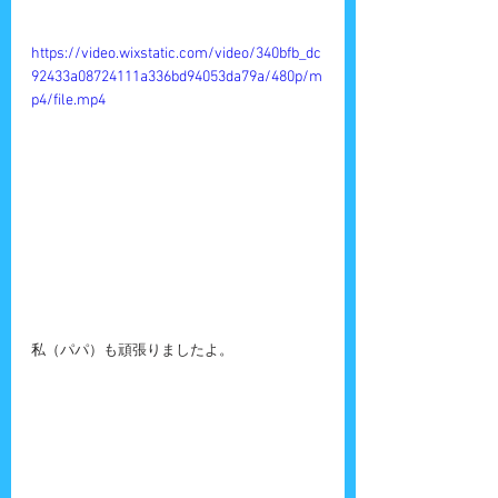
https://video.wixstatic.com/video/340bfb_dc
92433a08724111a336bd94053da79a/480p/m
p4/file.mp4
私（パパ）も頑張りましたよ。