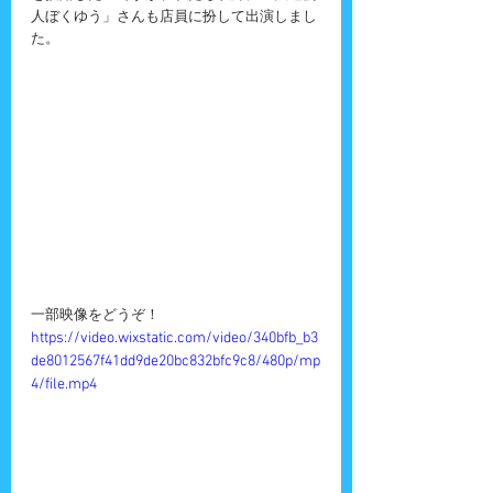
人ぼくゆう」さんも店員に扮して出演しまし
た。
一部映像をどうぞ！
https://video.wixstatic.com/video/340bfb_b3
de8012567f41dd9de20bc832bfc9c8/480p/mp
4/file.mp4