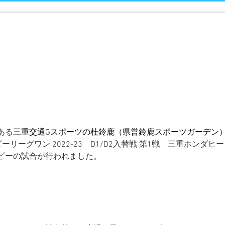
ある
三重交通Gスポーツの杜鈴鹿（県営鈴鹿スポーツガーデン
ーリーグワン 2022-23　D1/D2入替戦 第1戦　三重ホンダヒート
ビーの試合が行われました。