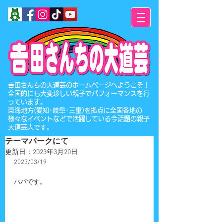
​吉田さんちの大道芸のホームページへようこそ！
全国的にも大変珍しい親子でパフォーマンスを行
っています。
東海地方(愛知･岐阜･三重)を拠点に全国各地の
様々なイベントなどで活躍している今話題の親子
大道芸人です。
テーマパークにて
更新日：
2023年3月20日
2023/03/19
パパです。