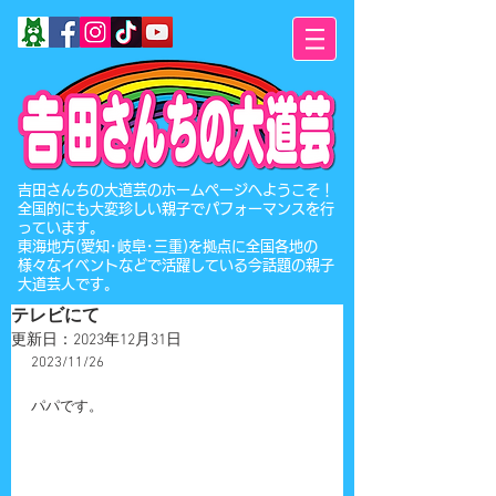
​吉田さんちの大道芸のホームページへようこそ！
全国的にも大変珍しい親子でパフォーマンスを行
っています。
東海地方(愛知･岐阜･三重)を拠点に全国各地の
様々なイベントなどで活躍している今話題の親子
大道芸人です。
テレビにて
更新日：
2023年12月31日
2023/11/26
パパです。