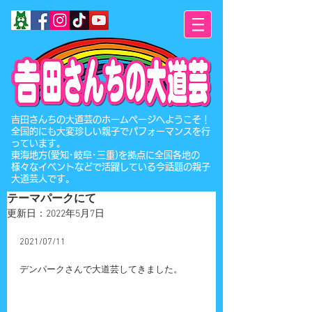
​吉田さんちの大道芸のホームページへようこそ！
全国的にも大変珍しい親子でパフォーマンスを行
っています。
東海地方(愛知･岐阜･三重)を拠点に全国各地の
様々なイベントなどで活躍している今話題の親子
大道芸人です。
テーマパークにて
更新日：
2022年5月7日
2021/07/11
デンパークさんで大道芸してきました。