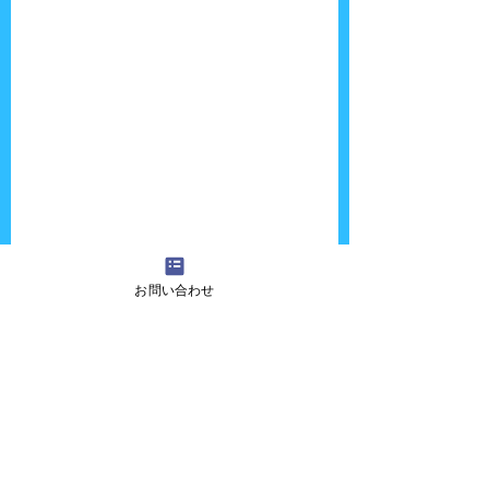
お問い合わせ
何かを企んでる目をしてる（笑）
ただ、夏のパフォーマンスは熱中症に気を付
けないといけないですね！！